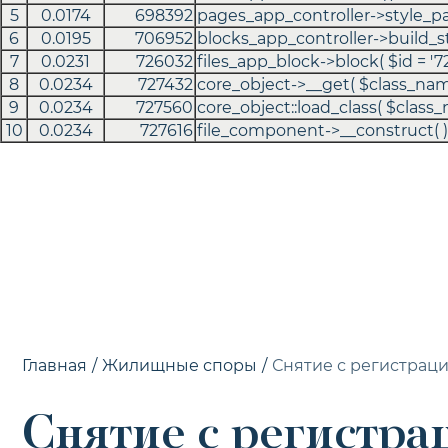
5
0.0174
698392
pages_app_controller->style_p
6
0.0195
706952
blocks_app_controller->build_
7
0.0231
726032
files_app_block->block(
$id =
'7
8
0.0234
727432
core_object->__get(
$class_na
9
0.0234
727560
core_object::load_class(
$class
10
0.0234
727616
file_component->__construct( )
Главная
/
Жилищные споры
/
Снятие с регистрац
Снятие с регистра