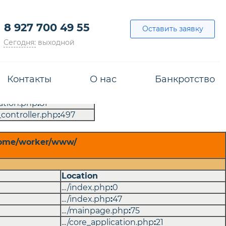
s_model.php on line
51
8 927 700 49 55
Оставить заявку
Сегодня:
выходной
0
47
Контакты
О нас
Банкротство
php
:
75
cation.php
:
21
cation.php
:
81
_controller.php
:
497
й
/home/worker/www/
Location
.../index.php
:
0
.../index.php
:
47
.../mainpage.php
:
75
.../core_application.php
:
21