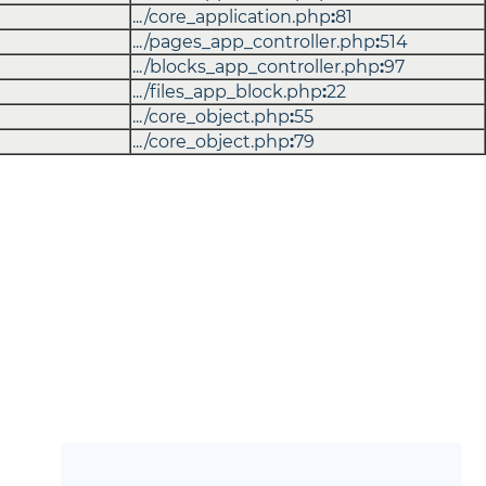
.../core_application.php
:
81
.../pages_app_controller.php
:
514
.../blocks_app_controller.php
:
97
.../files_app_block.php
:
22
.../core_object.php
:
55
.../core_object.php
:
79