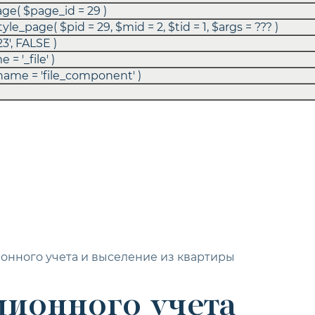
age(
$page_id =
29
)
style_page(
$pid =
29
,
$mid =
2
,
$tid =
1
,
$args =
??? )
23'
,
FALSE
)
me =
'_file'
)
_name =
'file_component'
)
ионного учета и выселение из квартиры
ционного учета