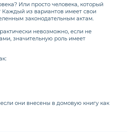
овека? Или просто человека, который
? Каждый из вариантов имеет свои
деленным законодательным актам.
рактически невозможно, если не
ами, значительную роль имеет
Консультация юриста
ак:
Имя
 5 этаж
Телефон
, если они внесены в домовую книгу как
ите ваш город
Сообщение