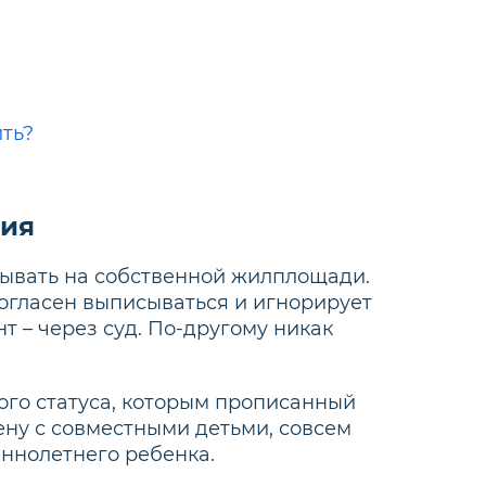
ить?
ния
исывать на собственной жилплощади.
согласен выписываться и игнорирует
т – через суд. По-другому никак
того статуса, которым прописанный
ну с совместными детьми, совсем
ннолетнего ребенка.